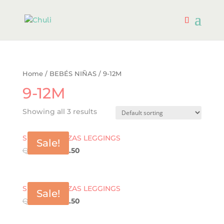
Home
/
BEBÉS NIÑAS
/ 9-12M
9-12M
Showing all 3 results
SET DE 2 PIEZAS LEGGINGS
Sale!
Q
215.00
Q
150.50
SET DE 2 PIEZAS LEGGINGS
Sale!
Q
215.00
Q
150.50