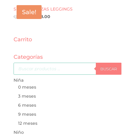
SET DE 3 PIEZAS LEGGINGS
Sale!
Q
240.00
Q
168.00
Carrito
Categorías
Búsqueda
de
BUSCAR
productos
Niña
0 meses
3 meses
6 meses
9 meses
12 meses
Niño