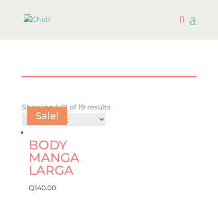
Showing 1–12 of 19 results
Sale!
Sale!
Sale!
Sale!
Sale!
Sale!
Sale!
Sale!
BODY
MANGA
LARGA
Q
140.00