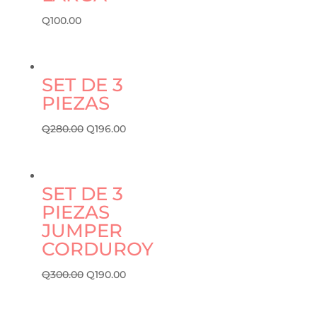
Q
100.00
SET DE 3
PIEZAS
Q
280.00
Q
196.00
SET DE 3
PIEZAS
JUMPER
CORDUROY
Q
300.00
Q
190.00