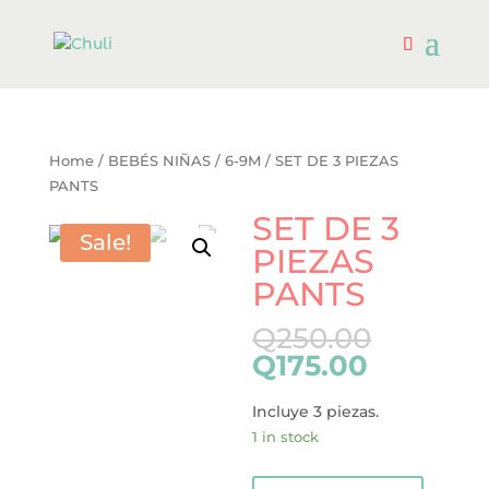
Home
/
BEBÉS NIÑAS
/
6-9M
/ SET DE 3 PIEZAS
PANTS
SET DE 3
Sale!
PIEZAS
PANTS
Q
250.00
Q
175.00
Incluye 3 piezas.
1 in stock
SET