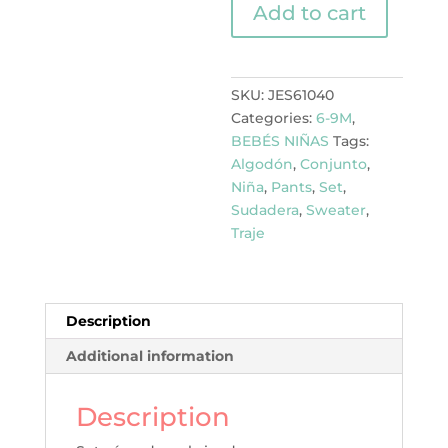
Add to cart
DE
3
PIEZAS
PANTS
SKU:
JES61040
quantity
Categories:
6-9M
,
BEBÉS NIÑAS
Tags:
Algodón
,
Conjunto
,
Niña
,
Pants
,
Set
,
Sudadera
,
Sweater
,
Traje
Description
Additional information
Description