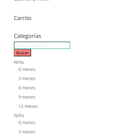
Carrito
Categorías
Búsqueda
de
Buscar
productos
Niña
0 meses
3 meses
6 meses
9 meses
12 meses
Niño
0 meses
3 meses