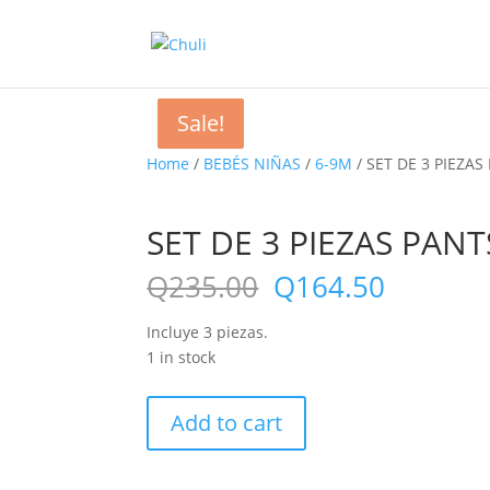
Sale!
Sale!
Sale!
Home
/
BEBÉS NIÑAS
/
6-9M
/ SET DE 3 PIEZAS
SET DE 3 PIEZAS PANT
Q
235.00
Q
164.50
Incluye 3 piezas.
1 in stock
SET
Add to cart
DE
3
PIEZAS