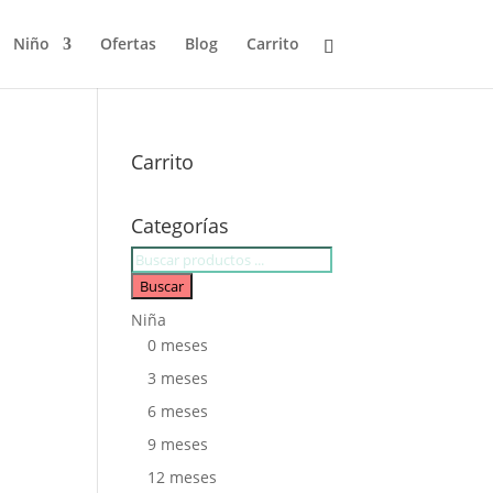
Niño
Ofertas
Blog
Carrito
Carrito
Categorías
Búsqueda
de
Buscar
productos
Niña
0 meses
3 meses
6 meses
9 meses
12 meses