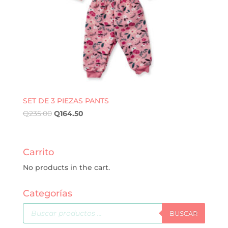
SET DE 3 PIEZAS PANTS
Q
235.00
Q
164.50
Carrito
No products in the cart.
Categorías
Búsqueda
de
BUSCAR
productos