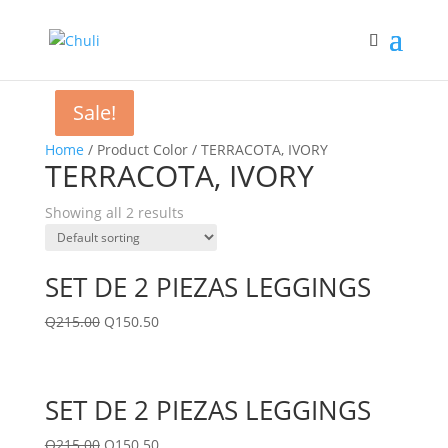
Sale!
Sale!
Home
/ Product Color / TERRACOTA, IVORY
TERRACOTA, IVORY
Showing all 2 results
SET DE 2 PIEZAS LEGGINGS
Q
215.00
Q
150.50
SET DE 2 PIEZAS LEGGINGS
Q
215.00
Q
150.50