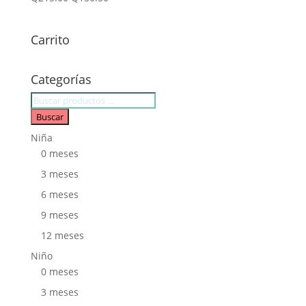
Carrito
Categorías
Búsqueda
de
Buscar
productos
Niña
0 meses
3 meses
6 meses
9 meses
12 meses
Niño
0 meses
3 meses