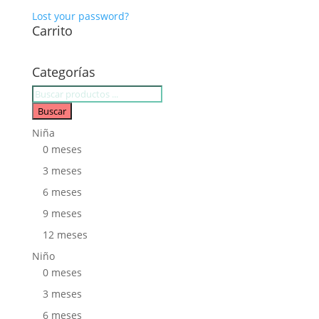
Lost your password?
Carrito
Categorías
Búsqueda
de
Buscar
productos
Niña
0 meses
3 meses
6 meses
9 meses
12 meses
Niño
0 meses
3 meses
6 meses