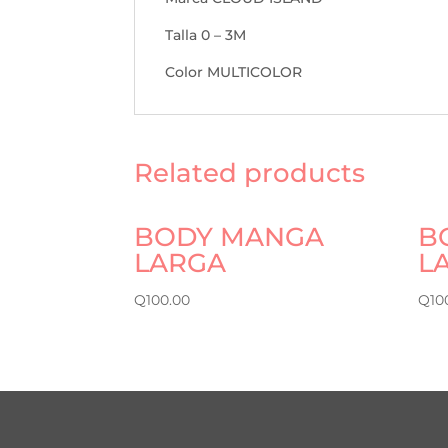
Talla 0 – 3M
Color MULTICOLOR
Related products
BODY MANGA
B
LARGA
L
Q
100.00
Q
10