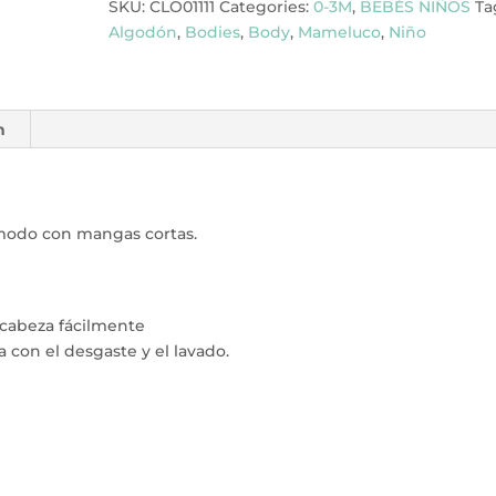
SKU:
CLO01111
Categories:
0-3M
,
BEBÉS NIÑOS
Ta
Algodón
,
Bodies
,
Body
,
Mameluco
,
Niño
n
modo con mangas cortas.
 cabeza fácilmente
 con el desgaste y el lavado.