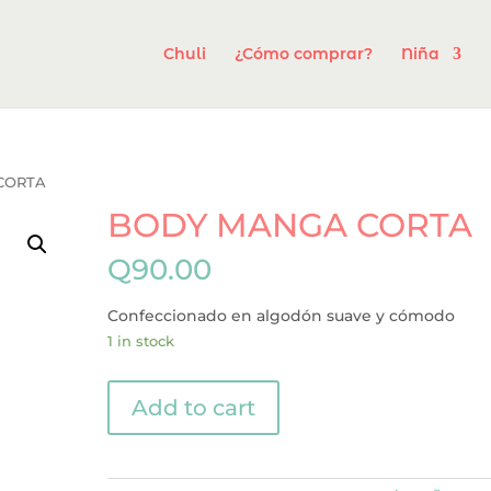
Chuli
¿Cómo comprar?
Niña
CORTA
BODY MANGA CORTA
Q
90.00
Confeccionado en algodón suave y cómodo
1 in stock
BODY
Add to cart
MANGA
CORTA
quantity