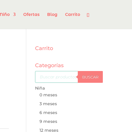
Niño
Ofertas
Blog
Carrito
Carrito
Categorías
Búsqueda
de
BUSCAR
productos
Niña
0 meses
3 meses
6 meses
9 meses
12 meses