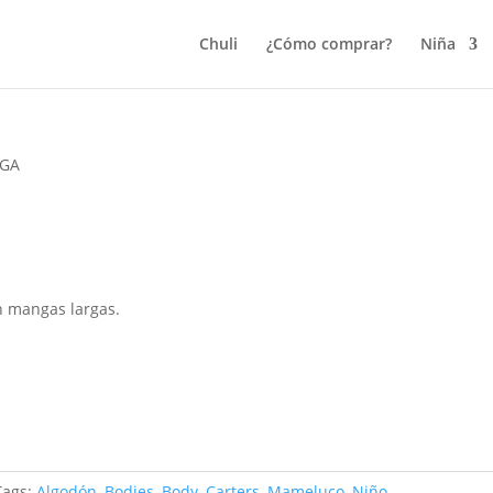
Chuli
¿Cómo comprar?
Niña
RGA
n mangas largas.
Tags:
Algodón
,
Bodies
,
Body
,
Carters
,
Mameluco
,
Niño