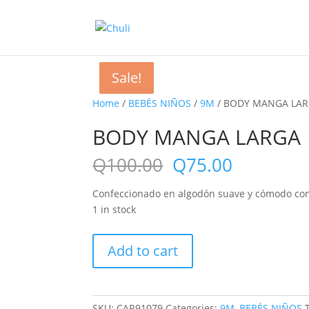
Sale!
Sale!
Sale!
Home
/
BEBÉS NIÑOS
/
9M
/ BODY MANGA LA
BODY MANGA LARGA
Q
100.00
Q
75.00
Confeccionado en algodón suave y cómodo co
1 in stock
BODY
Add to cart
MANGA
LARGA
quantity
SKU:
CAR91079
Categories:
9M
,
BEBÉS NIÑOS