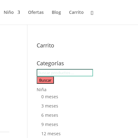
Niño
Ofertas
Blog
Carrito
Carrito
Categorías
Búsqueda
de
Buscar
productos
Niña
0 meses
3 meses
6 meses
9 meses
12 meses