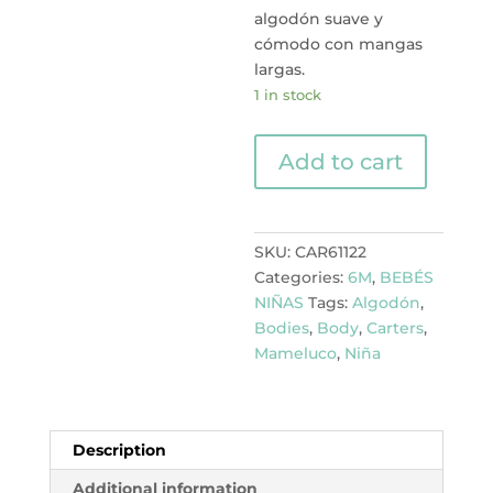
algodón suave y
cómodo con mangas
largas.
1 in stock
BODY
Add to cart
MANGA
LARGA
CON
HEADBAND
SKU:
CAR61122
quantity
Categories:
6M
,
BEBÉS
NIÑAS
Tags:
Algodón
,
Bodies
,
Body
,
Carters
,
Mameluco
,
Niña
Description
Additional information