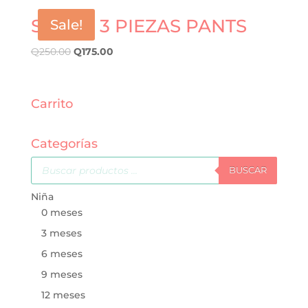
SET DE 3 PIEZAS PANTS
Sale!
Q
250.00
Q
175.00
Carrito
Categorías
Búsqueda
de
BUSCAR
productos
Niña
0 meses
3 meses
6 meses
9 meses
12 meses