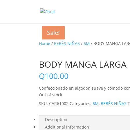
Sale!
Sale!
Sale!
Home
/
BEBÉS NIÑAS
/
6M
/ BODY MANGA LAR
BODY MANGA LARGA
Q
100.00
Confeccionado en algodón suave y cómodo co
Out of stock
SKU:
CAR61002
Categories:
6M
,
BEBÉS NIÑAS
Description
Additional information