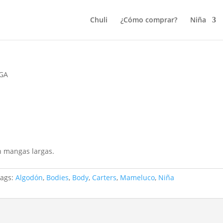
Chuli
¿Cómo comprar?
Niña
GA
n mangas largas.
Tags:
Algodón
,
Bodies
,
Body
,
Carters
,
Mameluco
,
Niña