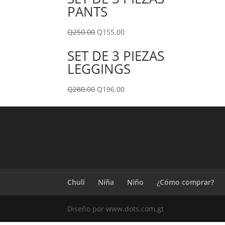
PANTS
Q
250.00
Q
155.00
SET DE 3 PIEZAS
LEGGINGS
Q
280.00
Q
196.00
Chuli
Niña
Niño
¿Cómo comprar?
Diseño por www.dots.com.gt