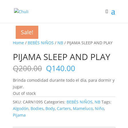
Sale!
Sale!
Sale!
Sale!
Home
/
BEBÉS NIÑOS
/
NB
/ PIJAMA SLEEP AND PLAY
PIJAMA SLEEP AND PLAY
Q
200.00
Q
140.00
Brinda comodidad durante todo el día, para dormir y
jugar.
Out of stock
SKU:
CARN1095
Categories:
BEBÉS NIÑOS
,
NB
Tags:
Algodón
,
Bodies
,
Body
,
Carters
,
Mameluco
,
Niño
,
Pijama