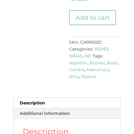
PIJAMA
Add to cart
SLEEP
AND
PLAY
quantity
SKU:
CARN1022
Categories:
BEBÉS
NIÑAS
,
NB
Tags:
Algodón
,
Bodies
,
Body
,
Carters
,
Mameluco
,
Niña
,
Pijama
Description
Additional information
Description