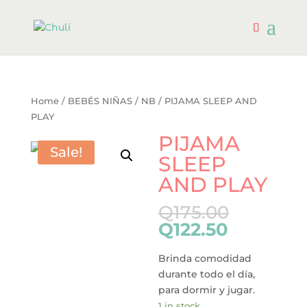
Home
/
BEBÉS NIÑAS
/
NB
/ PIJAMA SLEEP AND
PLAY
PIJAMA
Sale!
SLEEP
AND PLAY
Q
175.00
Q
122.50
Brinda comodidad
durante todo el día,
para dormir y jugar.
1 in stock