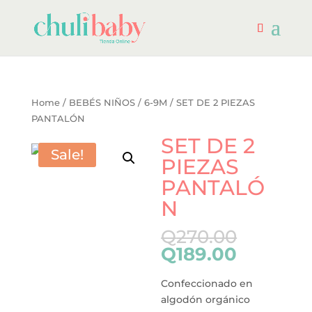
Home
/
BEBÉS NIÑOS
/
6-9M
/ SET DE 2 PIEZAS
PANTALÓN
SET DE 2
Sale!
PIEZAS
PANTALÓ
N
Q
270.00
Q
189.00
Confeccionado en
algodón orgánico