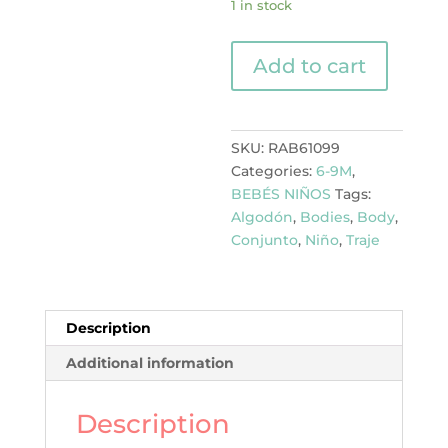
1 in stock
SET
Add to cart
DE
2
PIEZAS
PANTALÓN
SKU:
RAB61099
quantity
Categories:
6-9M
,
BEBÉS NIÑOS
Tags:
Algodón
,
Bodies
,
Body
,
Conjunto
,
Niño
,
Traje
Description
Additional information
Description