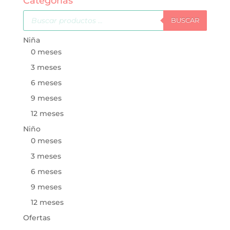
Categorías
Búsqueda
de
BUSCAR
productos
Niña
0 meses
3 meses
6 meses
9 meses
12 meses
Niño
0 meses
3 meses
6 meses
9 meses
12 meses
Ofertas