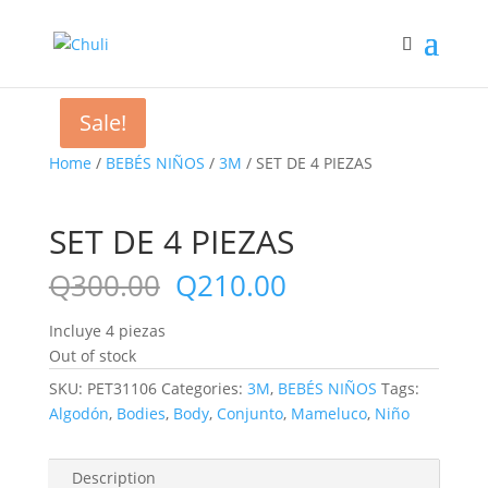
Sale!
Sale!
Home
/
BEBÉS NIÑOS
/
3M
/ SET DE 4 PIEZAS
SET DE 4 PIEZAS
Q
300.00
Q
210.00
Incluye 4 piezas
Out of stock
SKU:
PET31106
Categories:
3M
,
BEBÉS NIÑOS
Tags:
Algodón
,
Bodies
,
Body
,
Conjunto
,
Mameluco
,
Niño
Description