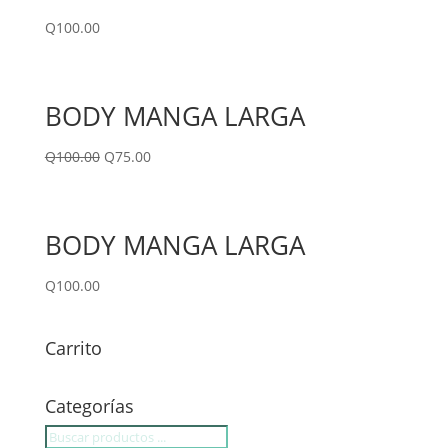
Q
100.00
BODY MANGA LARGA
Q
100.00
Q
75.00
BODY MANGA LARGA
Q
100.00
Carrito
Categorías
Búsqueda