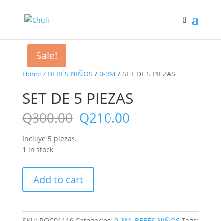
Sale!
Sale!
Sale!
Home
/
BEBÉS NIÑOS
/
0-3M
/ SET DE 5 PIEZAS
SET DE 5 PIEZAS
Q
300.00
Q
210.00
Incluye 5 piezas.
1 in stock
SET
Add to cart
DE
5
PIEZAS
quantity
SKU:
ROC01119
Categories:
0-3M
,
BEBÉS NIÑOS
Tags: