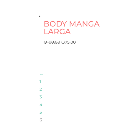
BODY MANGA
LARGA
Q
100.00
Q
75.00
←
1
2
3
4
5
6