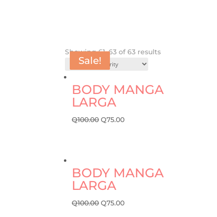
Showing 61–63 of 63 results
Sale!
Sale!
Sale!
BODY MANGA
LARGA
Q
100.00
Q
75.00
BODY MANGA
LARGA
Q
100.00
Q
75.00