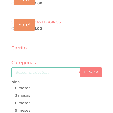
Q
300.00
Q
190.00
SET DE 3 PIEZAS LEGGINGS
Sale!
Q
280.00
Q
196.00
Carrito
Categorías
Búsqueda
de
BUSCAR
productos
Niña
0 meses
3 meses
6 meses
9 meses