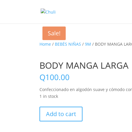
Sale!
Home
/
BEBÉS NIÑAS
/
9M
/ BODY MANGA LAR
BODY MANGA LARGA
Q
100.00
Confeccionado en algodón suave y cómodo co
1 in stock
BODY
Add to cart
MANGA
LARGA
quantity