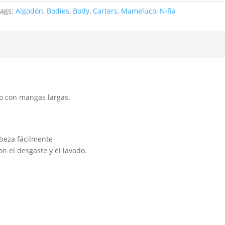
Tags:
Algodón
,
Bodies
,
Body
,
Carters
,
Mameluco
,
Niña
o con mangas largas.
beza fácilmente
n el desgaste y el lavado.