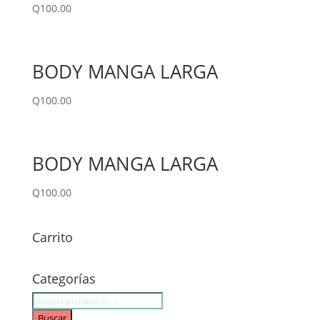
Q
100.00
BODY MANGA LARGA
Q
100.00
BODY MANGA LARGA
Q
100.00
Carrito
Categorías
Búsqueda
de
Buscar