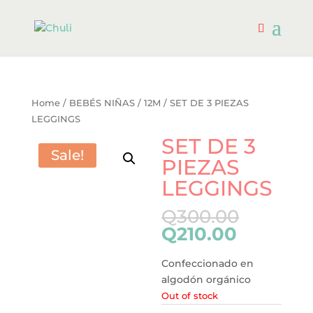
Home
/
BEBÉS NIÑAS
/
12M
/ SET DE 3 PIEZAS
LEGGINGS
SET DE 3
Sale!
PIEZAS
LEGGINGS
Q
300.00
Q
210.00
Confeccionado en
algodón orgánico
Out of stock