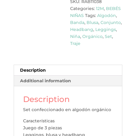
SKU:
RAB11038
Categories:
12M
,
BEBÉS
NIÑAS
Tags:
Algodón
,
Banda
,
Blusa
,
Conjunto
,
Headbang
,
Leggings
,
Niña
,
Orgánico
,
Set
,
Traje
Description
Additional information
Description
Set confeccionado en algodón orgánico
Características
Juego de 3 piezas
Leggings, blusa y headbang